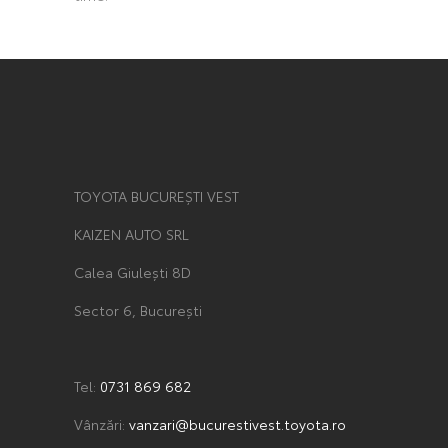
TOYOTA BUCUREȘTI VEST
KAIZEN AUTO SRL
Calea Giulești 8D
Sector 6, București
Tel:
0731 869 682
Vânzări:
vanzari@bucurestivest.toyota.ro